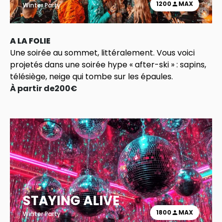
1200
MAX
Winter Party
A LA FOLIE
Une soirée au sommet, littéralement. Vous voici
projetés dans une soirée hype « after-ski » : sapins,
télésiège, neige qui tombe sur les épaules.
À partir de
200
€
STAYING ALIVE
1800
MAX
Winter Party